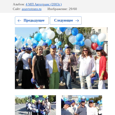
Альбом:
4 МП Автотранс (2003г.)
Сайт:
aoavtotrans.ru
Изображение: 29/60
Предыдущее
Следующее