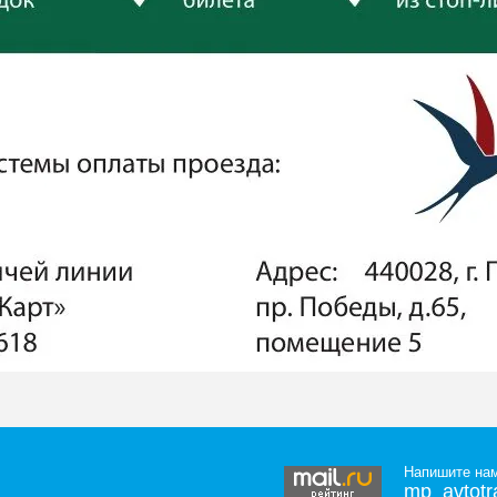
Напишите нам
mp_avtotr