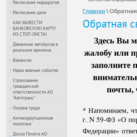
Контактная информация
Расписание маршрутов
Главная
\
Обратная
Расписание дачи
Обратная с
КАК ВЫВЕСТИ
БАНКОВСКУЮ КАРТУ
ИЗ СТОП-ЛИСТА!
Здесь Вы м
Движение автобусов в
жалобу или п
реальном времени.
Вакансии
заполните 
Наши важные события
внимательн
Страхование
почты, 
гражданской
ответственности АО
"Автотранс"
Охрана труда
* Напоминаем, чт
г. N 59-ФЗ «О по
Антикоррупционная
политика
Федерации» ответ
Доска Почета АО