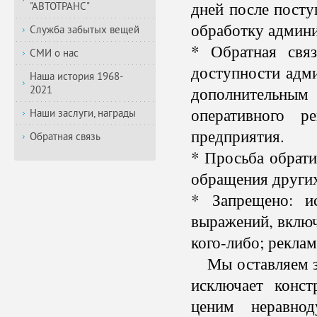
дней после посту
"АВТОТРАНС"
обработку админи
Служба забытых вещей
* Обратная свя
СМИ о нас
доступности адми
Наша история 1968-
дополнительны
2021
оперативного р
Наши заслуги, награды
предприятия.
Обратная связь
* Просьба обрати
обращения других
* Запрещено: и
выражений
,
включ
кого-либо; реклам
Мы оставляем за
исключает конс
ценим неравно