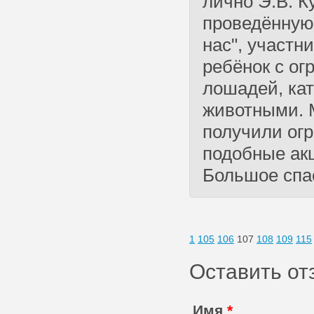
лично Э.В. К
проведённую 
нас", участн
ребёнок с о
лошадей, ка
животными. 
получили огр
подобные акц
Большое спа
1
105
106
107
108
109
115
Оставить от
Имя
*