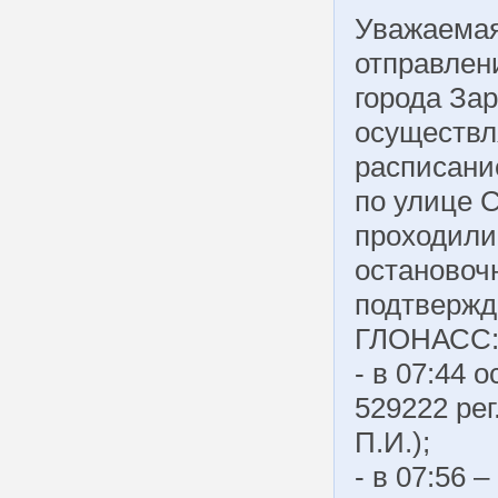
Уважаемая
отправлен
города За
осуществл
расписание
по улице 
проходили 
остановочн
подтвержд
ГЛОНАСС
- в 07:44 
529222 рег
П.И.);
- в 07:56 