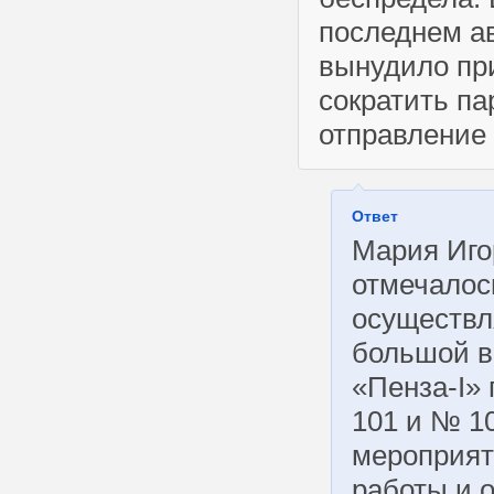
последнем ав
вынудило пр
сократить па
отправление 
Ответ
Мария Игор
отмечалос
осуществл
большой в
«Пенза-I»
101 и № 1
мероприят
работы и 