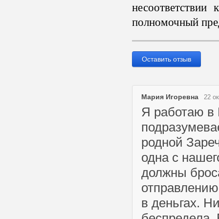
несоответствии 
полномочный пред
Оставить отзыв
Мария Игоревна
22 о
Я работаю в 
подразумева
родной Зареч
одна с нашег
должны броса
отправлению 
в деньгах. Н
беспредела. 