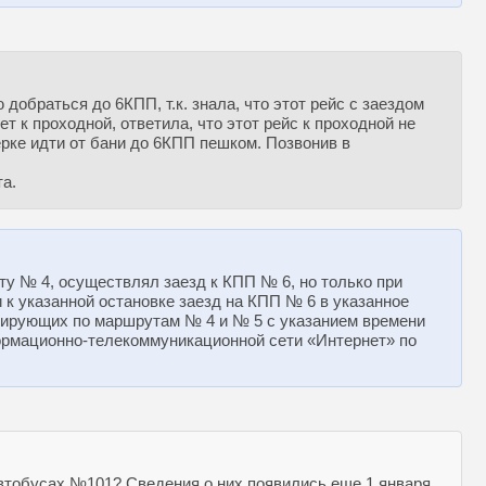
добраться до 6КПП, т.к. знала, что этот рейс с заездом
т к проходной, ответила, что этот рейс к проходной не
ерке идти от бани до 6КПП пешком. Позвонив в
а.
у № 4, осуществлял заезд к КПП № 6, но только при
 к указанной остановке заезд на КПП № 6 в указанное
сирующих по маршрутам № 4 и № 5 с указанием времени
ормационно-телекоммуникационной сети «Интернет» по
втобусах №101? Сведения о них появились еще 1 января,