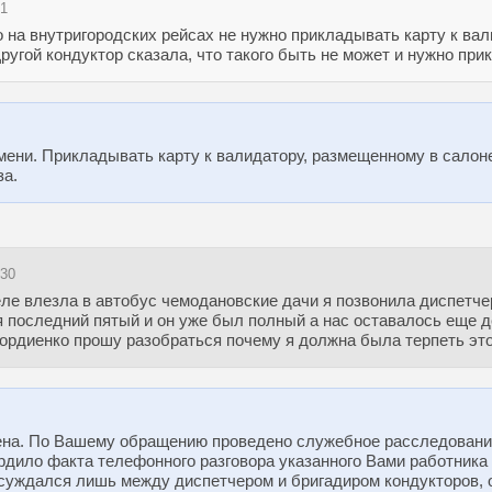
31
о на внутригородских рейсах не нужно прикладывать карту к вал
Другой кондуктор сказала, что такого быть не может и нужно при
мени. Прикладывать карту к валидатору, размещенному в салоне
за.
:30
 еле влезла в автобус чемодановские дачи я позвонила диспетче
 последний пятый и он уже был полный а нас оставалось еще д
ордиенко прошу разобраться почему я должна была терпеть эт
ена. По Вашему обращению проведено служебное расследовани
рдило факта телефонного разговора указанного Вами работника
суждался лишь между диспетчером и бригадиром кондукторов, 