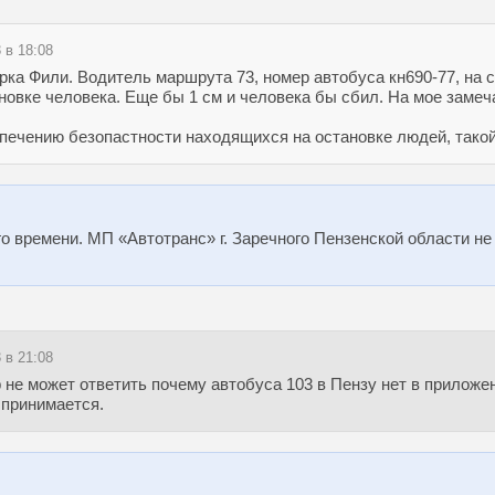
 в 18:08
арка Фили. Водитель маршрута 73, номер автобуса кн690-77, на 
новке человека. Еще бы 1 см и человека бы сбил. На мое замечан
печению безопастности находящихся на остановке людей, такой
о времени. МП «Автотранс» г. Заречного Пензенской области н
 в 21:08
 не может ответить почему автобуса 103 в Пензу нет в приложен
 принимается.