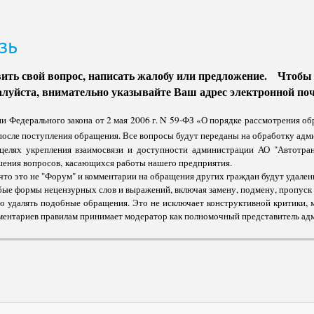
зь
вить свой вопрос, написать жалобу или предложение. Чтобы 
луйста, внимательно указывайте Ваш адрес электронной поч
ии Федерального закона от 2 мая 2006 г. N 59-ФЗ «О порядке рассмотрения 
после поступления обращения. Все вопросы будут переданы на обработку адм
целях укрепления взаимосвязи и доступности администрации АО "Автотран
шения вопросов, касающихся работы нашего предприятия.
 что это не "Форум" и комментарии на обращения других граждан будут удале
юбые формы нецензурных слов и выражений
,
включая замену, подмену, пропуск б
 удалять подобные обращения. Это не исключает конструктивной критики, 
ментариев правилам принимает модератор как полномочный представитель ад