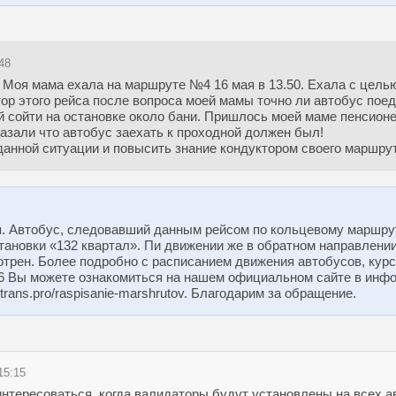
48
 Моя мама ехала на маршруте №4 16 мая в 13.50. Ехала с целью 
ор этого рейса после вопроса моей мамы точно ли автобус поеде
й сойти на остановке около бани. Пришлось моей маме пенсион
азали что автобус заехать к проходной должен был!
данной ситуации и повысить знание кондуктором своего маршрут
я. Автобус, следовавший данным рейсом по кольцевому маршрут
тановки «132 квартал». Пи движении же в обратном направлении
отрен. Более подробно с расписанием движения автобусов, кур
6 Вы можете ознакомиться на нашем официальном сайте в инф
totrans.pro/raspisanie-marshrutov. Благодарим за обращение.
15:15
интересоваться, когда валидаторы будут установлены на всех а