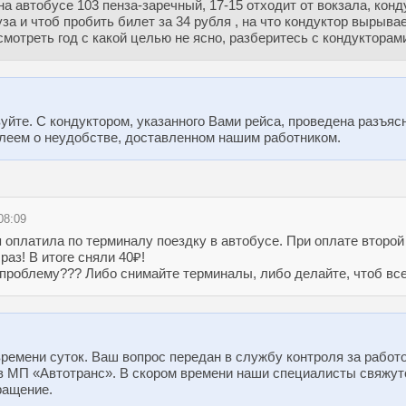
 на автобусе 103 пенза-заречный, 17-15 отходит от вокзала, кон
уза и чтоб пробить билет за 34 рубля , на что кондуктор вы
смотреть год с какой целью не ясно, разберитесь с кондуктора
уйте. С кондуктором, указанного Вами рейса, проведена разъя
леем о неудобстве, доставленном нашим работником.
08:09
 оплатила по терминалу поездку в автобусе. При оплате второй
раз! В итоге сняли 40₽!
проблему??? Либо снимайте терминалы, либо делайте, чтоб все
времени суток. Ваш вопрос передан в службу контроля за работ
в МП «Автотранс». В скором времени наши специалисты свяжутс
ращение.