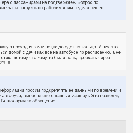
чера с пассажирами не подтвержден. Вопрос по
вые часы нагрузок по рабочим дням недели решен
ную проходную или нет,когда едет на кольцо. У них что
ься домой с дачи как все на автобусе по расписанию, а не
е стою, потому что кому то было лень, проехать через
!!!!!
информации просим подкреплять ее данными по времени и
 автобуса, выполнявшего данный маршрут. Это позволит,
. Благодарим за обращение.