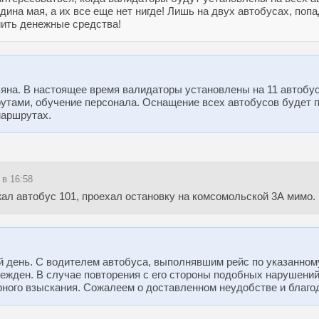
дина мая, а их все еще нет нигде! Лишь на двух автобусах, по
мить денежные средства!
яна. В настоящее время валидаторы установлены на 11 автобус
утами, обучение персонала. Оснащение всех автобусов будет 
маршрутах.
 в 16:58
зжал автобус 101, проехал остановку на комсомольской 3А мимо.
й день. С водителем автобуса, выполнявшим рейс по указанном
режден. В случае повторения с его стороны подобных нарушен
ного взыскания. Сожалеем о доставленном неудобстве и благо