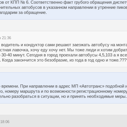
ов от КПП № 6. Соответственно факт грубого обращения диспет
ительных автобусов в указанном направлении в утренние пико
агодарим за обращение.
в 21:36
водитель и кондуктор сами решают заезжать автобусу на монтаж
астная лавочка, хочу еду хочу нет. Мы тоже люди и хотим добрат
 30-40 минут. Сегодня в город проехали автобусы 4,5,103 а я вс
огда закончится это безобразие, из года в год одно и тоже.?????
о времени. При направлении в адрес МП «Автотранс» подобной 
о, номеру маршрута и по возможности регистрационному номеру
ельно разобраться в ситуации, но и принять необходимые меры
 18:06