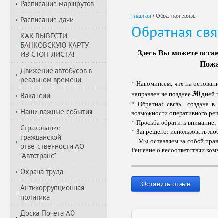
Расписание маршрутов
Главная
\
Обратная связь
Расписание дачи
Обратная свя
КАК ВЫВЕСТИ
БАНКОВСКУЮ КАРТУ
Здесь Вы можете оста
ИЗ СТОП-ЛИСТА!
Пожа
Движение автобусов в
реальном времени.
* Напоминаем, что на основан
30
направлен не позднее
дней 
Вакансии
* Обратная связь создана в 
Наши важные события
возможности оперативного ре
* Просьба обратить внимание,
Страхование
* Запрещено: использовать л
гражданской
Мы оставляем за собой право
ответственности АО
Решение о несоответствии ком
"Автотранс"
Охрана труда
Оставить отзыв
Антикоррупционная
политика
Доска Почета АО