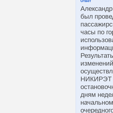
Ответ
Александр,
был прове
пассажирс
часы по г
использов
информаци
Результат
изменений
осуществле
НИКИРЭТ п
остановоч
дням недел
начальном
очередного