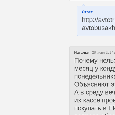
Ответ
http://avto
avtobusak
Наталья
28 июня 2017 
Почему нель
месяц у конд
понедельника
Объясняют эт
А в среду ве
их кассе про
покупать в Е