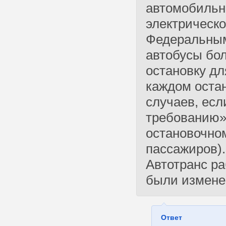
автомобильно
электрическо
Федеральным
автобусы бо
остановку дл
каждом оста
случаев, есл
требованию» 
остановочно
пассажиров).
Автотранс ра
были измене
Ответ