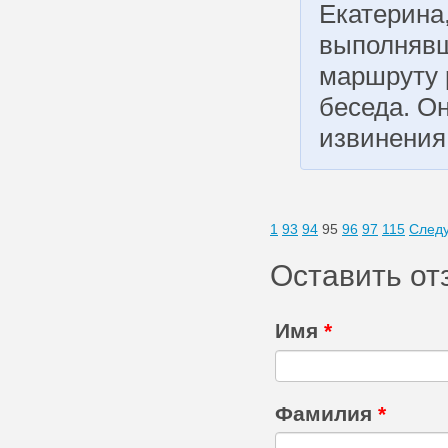
Екатерина,
выполнявш
маршруту 
беседа. О
извинения
1
93
94
95
96
97
115
След
Оставить от
Имя
*
Фамилия
*