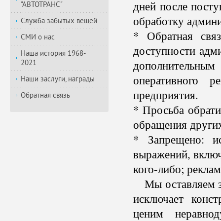
дней после посту
"АВТОТРАНС"
обработку админи
Служба забытых вещей
* Обратная свя
СМИ о нас
доступности адми
Наша история 1968-
дополнительны
2021
оперативного р
Наши заслуги, награды
предприятия.
Обратная связь
* Просьба обрати
обращения других
* Запрещено: и
выражений
,
включ
кого-либо; реклам
Мы оставляем за
исключает конс
ценим неравно