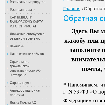
Контактная информация
Расписание маршрутов
Главная
\
Обратная
Расписание дачи
Обратная с
КАК ВЫВЕСТИ
БАНКОВСКУЮ КАРТУ
ИЗ СТОП-ЛИСТА!
Здесь Вы м
Движение автобусов в
жалобу или п
реальном времени.
Вакансии
заполните 
Наши важные события
внимательн
Страхование
почты, 
гражданской
ответственности АО
"Автотранс"
Охрана труда
* Напоминаем, чт
г. N 59-ФЗ «О по
Антикоррупционная
политика
Федерации» ответ
Доска Почета АО